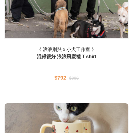
《 浪浪別哭 x 小犬工作室 》
混得很好 浪浪飛麼禮 T-shirt
$792
$880