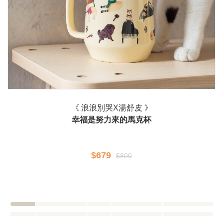
《 浪浪別哭X湯舒皮 》
幸福是努力來的馬克杯
$679
$800