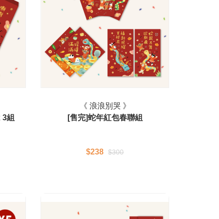
《 浪浪別哭 》
 3組
[售完]蛇年紅包春聯組
$238
$300