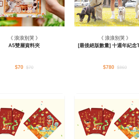
《 浪浪別哭 》
《 浪浪別哭 》
A5雙層資料夾
[最後絕版數量] 十週年紀念T-s
$70
$780
$70
$860