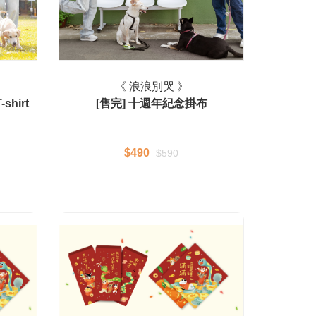
《 浪浪別哭 》
hirt
[售完] 十週年紀念掛布
$490
$590