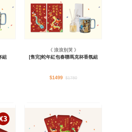
《 浪浪別哭 》
杯組
[售完]蛇年紅包春聯馬克杯香氛組
$1499
$1780