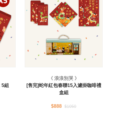
《 浪浪別哭 》
 5組
[售完]蛇年紅包春聯15入濾掛咖啡禮
盒組
$888
$1050