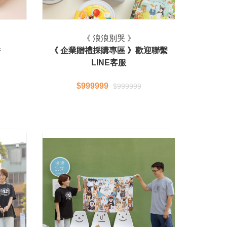
《 浪浪別哭 》
餅
《 企業贈禮採購專區 》歡迎聯繫
LINE客服
$999999
$999999