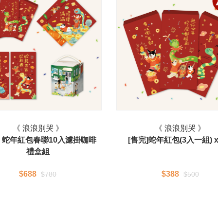
《 浪浪別哭 》
《 浪浪別哭 》
] 蛇年紅包春聯10入濾掛咖啡
[售完]蛇年紅包(3入一組) x
禮盒組
$688
$388
$780
$500