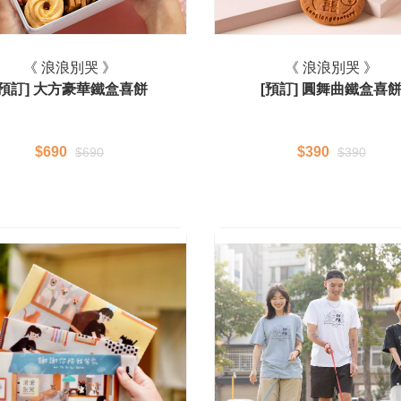
《 浪浪別哭 》
《 浪浪別哭 》
[預訂] 大方豪華鐵盒喜餅
[預訂] 圓舞曲鐵盒喜
$690
$390
$690
$390