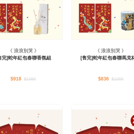
《 浪浪別哭 》
《 浪浪別哭 》
售完]蛇年紅包春聯香氛組
[售完]蛇年紅包春聯馬克
$918
$836
$1080
$1000