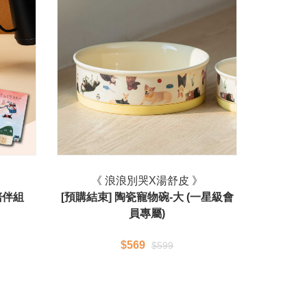
》
《 浪浪別哭X湯舒皮 》
陪伴組
[預購結束] 陶瓷寵物碗-大 (一星級會
員專屬)
$569
$599