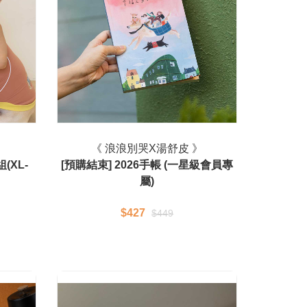
》
《 浪浪別哭X湯舒皮 》
(XL-
[預購結束] 2026手帳 (一星級會員專
屬)
$427
$449