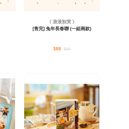
《 浪浪別哭 》
[售完] 兔年長春聯 (一組兩款)
$88
$88