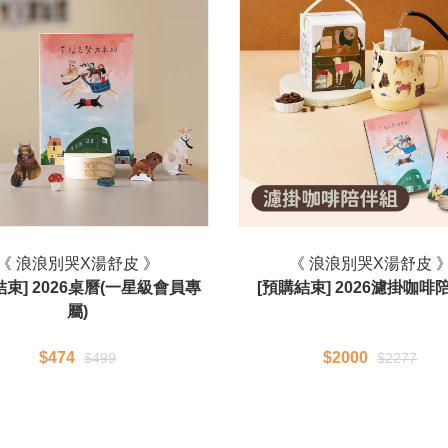
《 浪浪別哭X湯舒皮 》
《 浪浪別哭X湯舒皮 
結束] 2026桌曆(一星級會員專
[預購結束] 2026濾掛咖啡
屬)
$474
$2000
$499
$2277