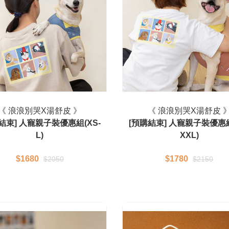
《 浪浪別哭X湯舒皮 》
《 浪浪別哭X湯舒皮 
結束] 人寵親子裝優惠組(XS-
[預購結束] 人寵親子裝優惠組
L)
XXL)
$1680
$1780
$2050
$2150