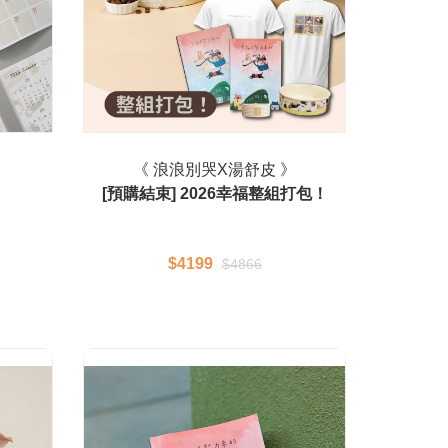
》
《 浪浪別哭X湯舒皮 》
[預購結束] 2026幸福整組打包！
$4199
$4866