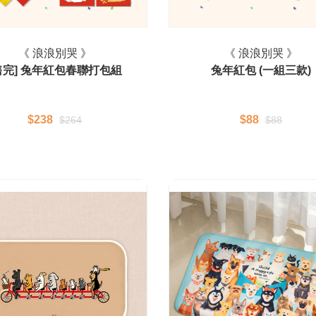
《 浪浪別哭 》
《 浪浪別哭 》
售完] 兔年紅包春聯打包組
兔年紅包 (一組三款)
$238
$88
$264
$88