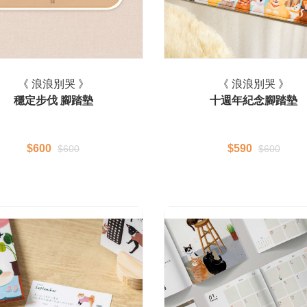
《 浪浪別哭 》
《 浪浪別哭 》
穩定步伐 腳踏墊
十週年紀念腳踏墊
$600
$590
$600
$600