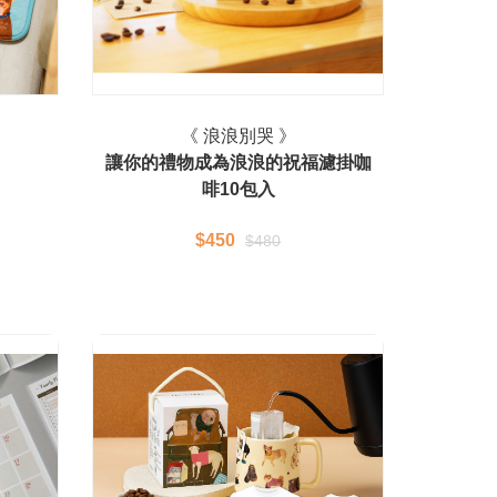
《 浪浪別哭 》
讓你的禮物成為浪浪的祝福濾掛咖
啡10包入
$450
$480