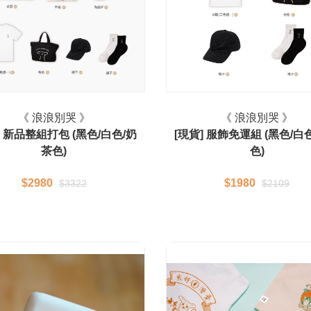
《 浪浪別哭 》
《 浪浪別哭 》
] 新品整組打包 (黑色/白色/奶
[現貨] 服飾免運組 (黑色/白
茶色)
色)
$2980
$1980
$3322
$2109