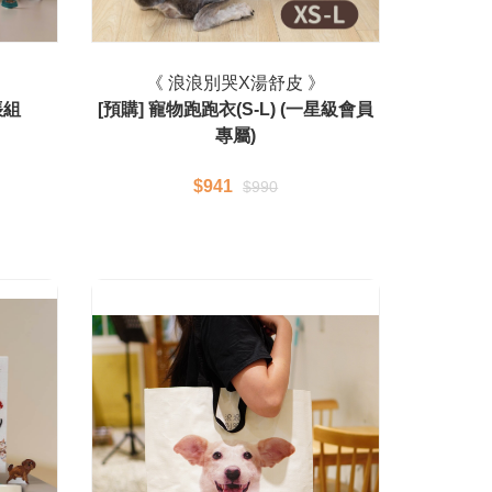
》
《 浪浪別哭X湯舒皮 》
帳組
[預購] 寵物跑跑衣(S-L) (一星級會員
專屬)
$941
$990