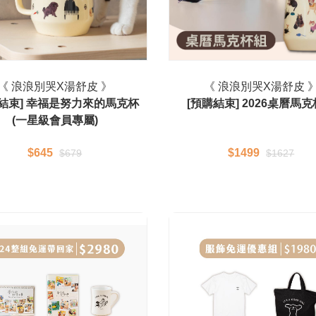
《 浪浪別哭X湯舒皮 》
《 浪浪別哭X湯舒皮 
購結束] 幸福是努力來的馬克杯
[預購結束] 2026桌曆馬
(一星級會員專屬)
$645
$1499
$679
$1627