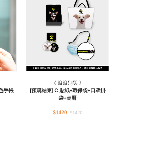
《 浪浪別哭 》
特色手帳
[預購結束] C.貼紙+環保袋+口罩掛
袋+桌曆
$1420
$1420