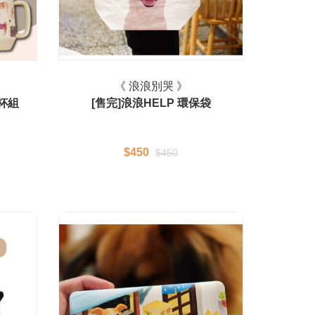
》
《 浪浪別哭 》
克杯組
[售完]浪浪HELP 環保袋
$450
$450