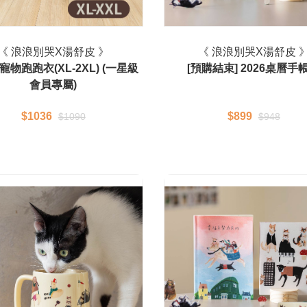
《 浪浪別哭X湯舒皮 》
《 浪浪別哭X湯舒皮 
 寵物跑跑衣(XL-2XL) (一星級
[預購結束] 2026桌曆手
會員專屬)
$1036
$899
$1090
$948