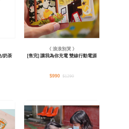
《 浪浪別哭 》
色/奶茶
[售完] 讓我為你充電 雙線行動電源
$990
$1290