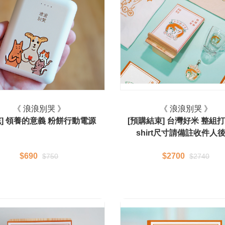
《 浪浪別哭 》
《 浪浪別哭 》
完] 領養的意義 粉餅行動電源
[預購結束] 台灣好米 整組打包
shirt尺寸請備註收件人後
$690
$2700
$750
$2740