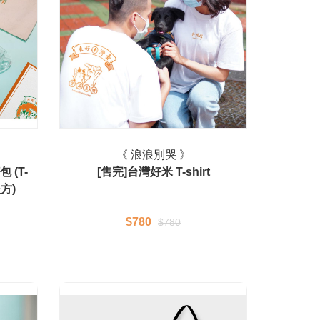
《 浪浪別哭 》
 (T-
[售完]台灣好米 T-shirt
方)
$780
$780