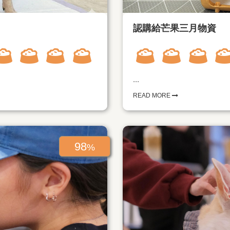
認購給芒果三月物資
...
READ MORE
98
%