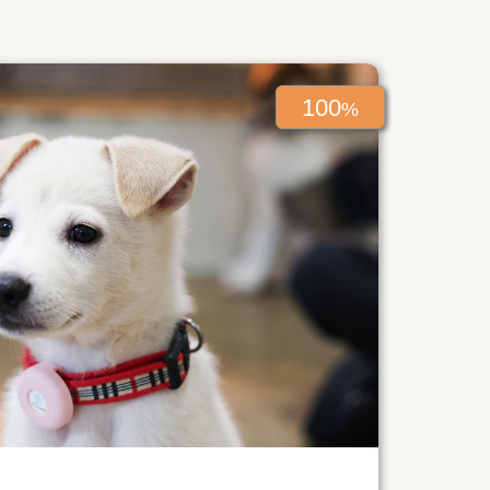
100
%