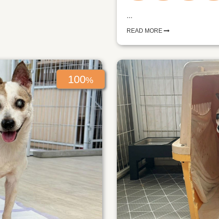
...
READ MORE
100
%