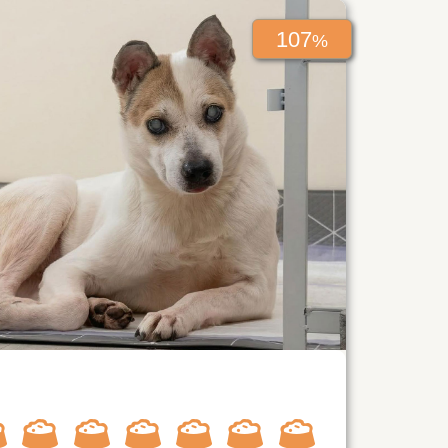
107
%