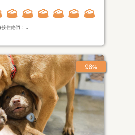
住他們！...
98
%