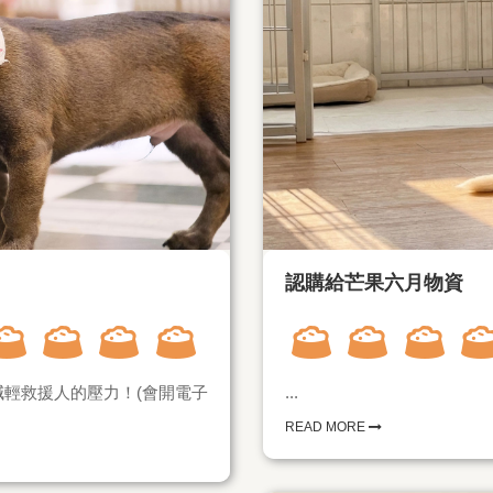
認購給芒果六月物資
輕救援人的壓力！(會開電子
...
READ MORE