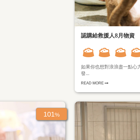
認購給救援人8月物資
如果你也想對浪浪盡一點心
發...
READ MORE
101
%