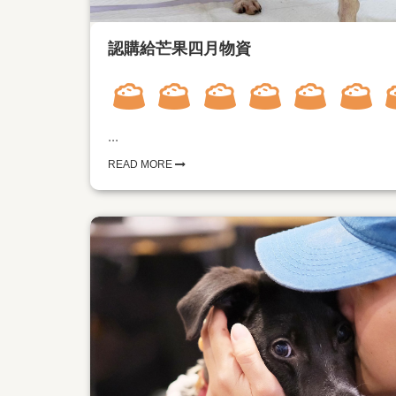
認購給芒果四月物資
...
READ MORE