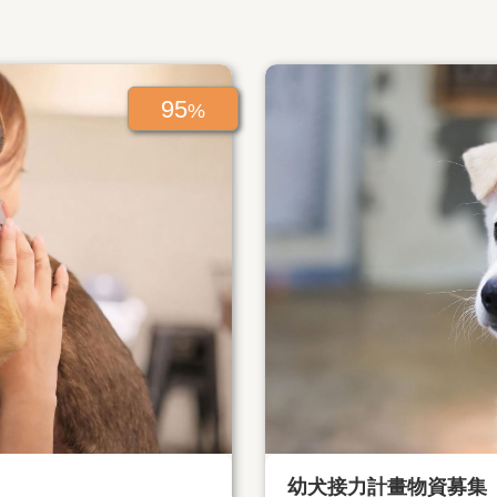
95
%
幼犬接力計畫物資募集