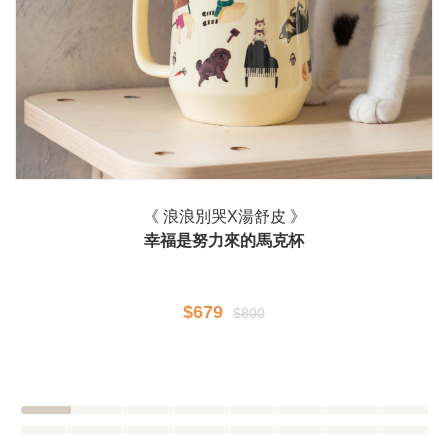
《 浪浪別哭X湯舒皮 》
幸福是努力來的馬克杯
$679
$800