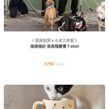
《 浪浪別哭 x 小犬工作室 》
混得很好 浪浪飛麼禮 T-shirt
$792
$880