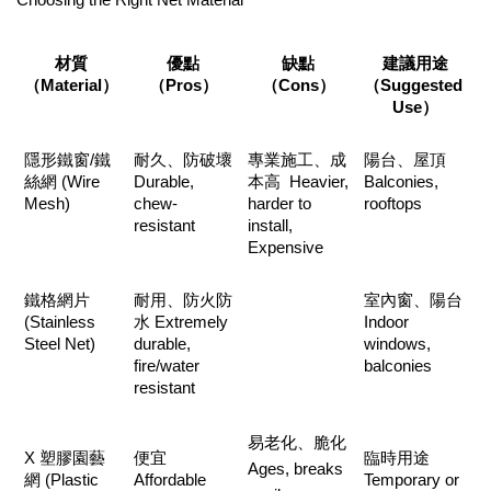
材質
優點
缺點
建議用途
（Material）
（Pros）
（Cons）
（Suggested 
Use）
隱形鐵窗/鐵
耐久、防破壞 
專業施工、成
陽台、屋頂 
絲網 (Wire 
Durable, 
本高  Heavier, 
Balconies, 
Mesh)
chew-
harder to 
rooftops
resistant
install, 
Expensive
鐵格網片 
耐用、防火防
室內窗、陽台 
(Stainless 
水 Extremely 
Indoor 
Steel Net)
durable, 
windows, 
fire/water 
balconies
resistant
易老化、脆化 
X 塑膠園藝
便宜 
臨時用途 
Ages, breaks 
網 (Plastic 
Affordable
Temporary or 