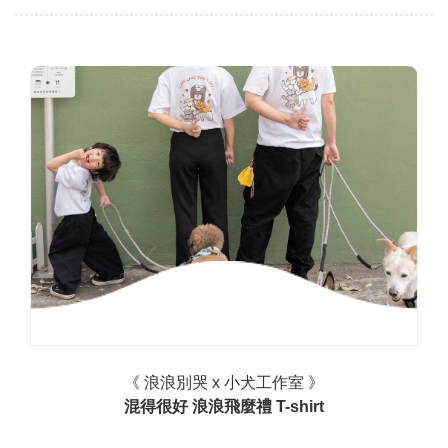
《 浪浪別哭 x 小犬工作室 》
混得很好 浪浪飛麼禮 T-shirt