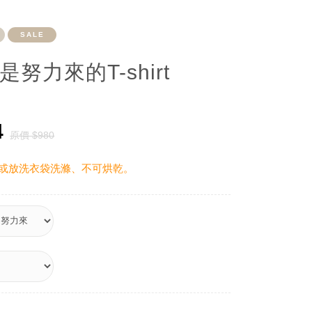
SALE
是努力來的T-shirt
4
原價 $980
或放洗衣袋洗滌、不可烘乾。