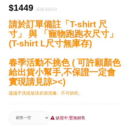
$1449
原價 $2070
請於訂單備註「T-shirt 尺
寸」 與 「寵物跑跑衣尺寸」
(T-shirt L尺寸無庫存)
春季活動不挑色 ( 可許願顏色
給出貨小幫手,不保證一定會
實現請見諒><)
建議手洗或放洗衣袋洗滌、不可烘乾。
缺貨中,暫無銷售