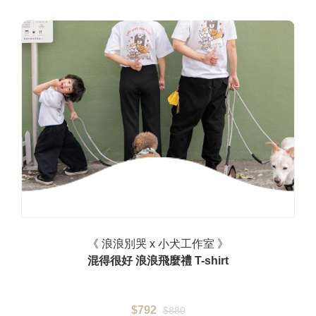
《 浪浪別哭 x 小犬工作室 》
混得很好 浪浪飛麼禮 T-shirt
$792
$880