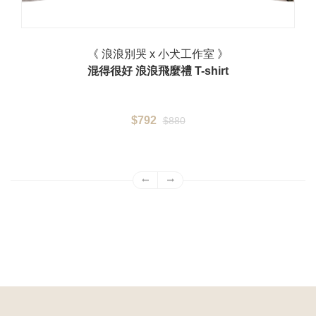
《 浪浪別哭 x 小犬工作室 》
混得很好 浪浪飛麼禮 T-shirt
$792
$880