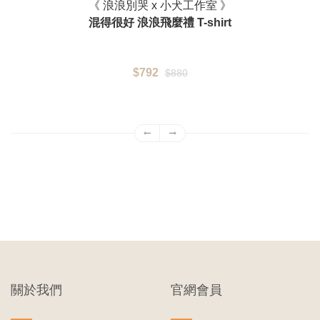
《 浪浪別哭 x 小犬工作室 》
混得很好 浪浪飛麼禮 T-shirt
$792
$880
關於我們
官網會員