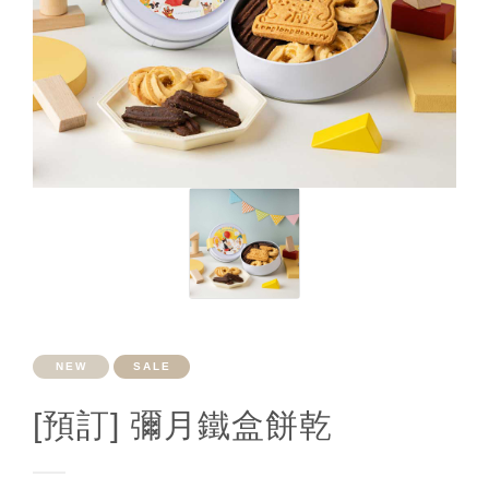
NEW
SALE
[預訂] 彌月鐵盒餅乾