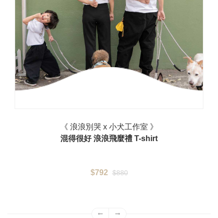
《 浪浪別哭 x 小犬工作室 》
混得很好 浪浪飛麼禮 T-shirt
$792
$880