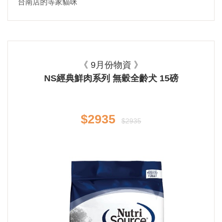
台南店的等家貓咪
《 9月份物資 》
NS經典鮮肉系列 無穀全齡犬 15磅
$2935
$2935