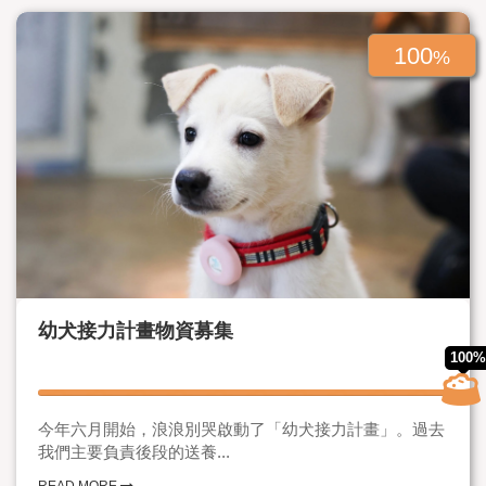
100
%
幼犬接力計畫物資募集
100%
今年六月開始，浪浪別哭啟動了「幼犬接力計畫」。過去
我們主要負責後段的送養...