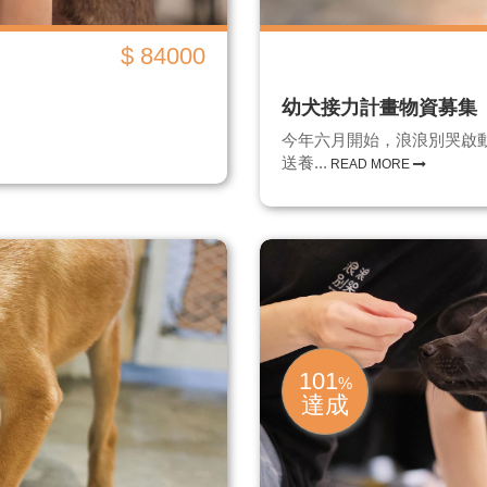
$ 84000
幼犬接力計畫物資募集
今年六月開始，浪浪別哭啟
送養...
READ MORE
101
%
達成