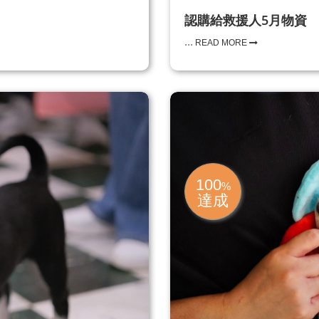
認購給救援人5月物資
...
READ MORE
100
%
達成