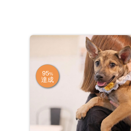
95
%
達成