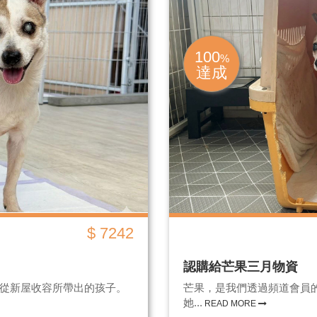
100
%
達成
$ 7242
認購給芒果三月物資
 日從新屋收容所帶出的孩子。
芒果，是我們透過頻道會員的力
她...
READ MORE