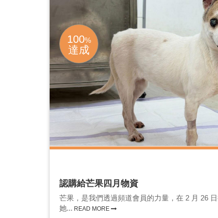
100
%
達成
認購給芒果四月物資
芒果，是我們透過頻道會員的力量，在 2 月 26
她...
READ MORE