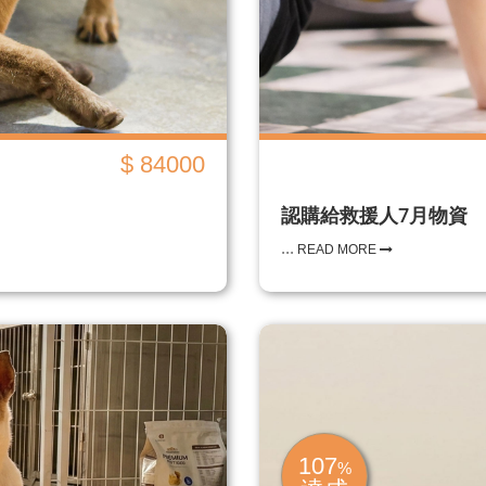
$ 84000
認購給救援人7月物資
...
READ MORE
107
%