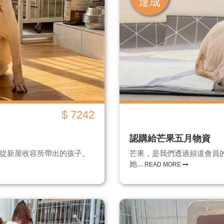
達成
$ 7242
認購給芒果五月物資
 日從新屋收容所帶出的孩子。
芒果，是我們透過頻道會員的力
她...
READ MORE