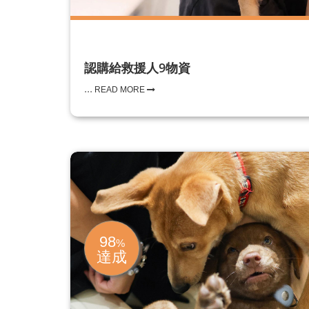
認購給救援人9物資
...
READ MORE
98
%
達成