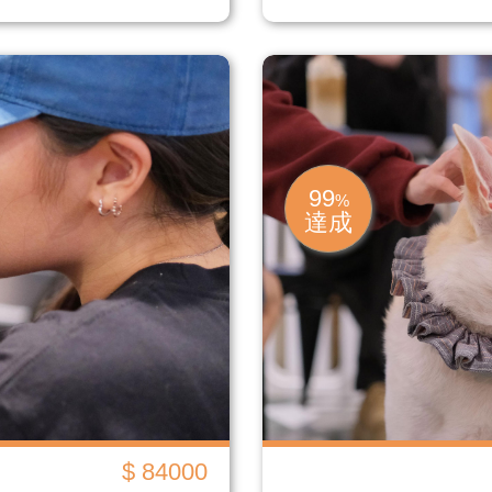
99
%
達成
$ 84000