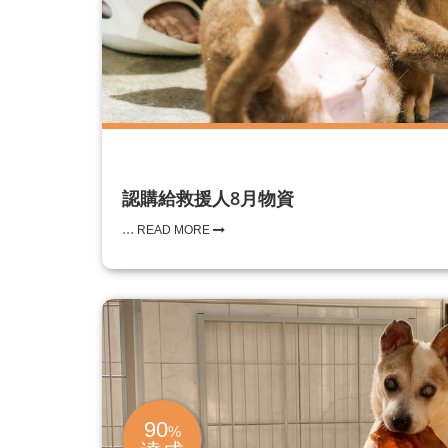
認購給救援人8月物資
...
READ MORE
90
%