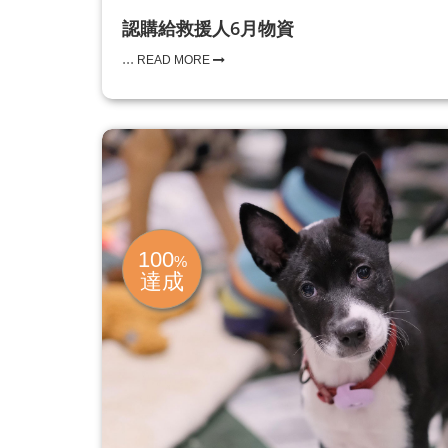
認購給救援人6月物資
...
READ MORE
100
%
達成