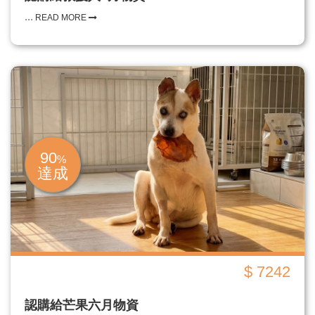
...
READ MORE
90
%
達成
$ 7242
認購給芒果六月物資