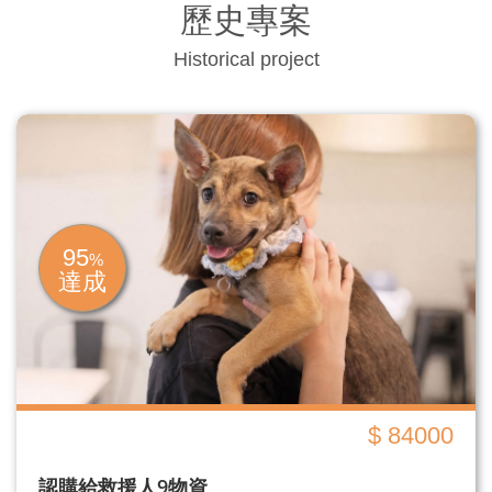
歷史專案
Historical project
95
%
達成
$ 84000
認購給救援人9物資