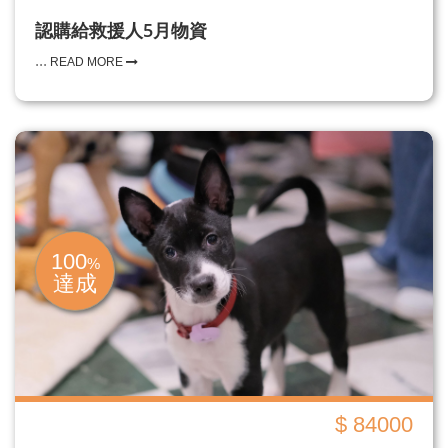
認購給救援人5月物資
...
READ MORE
100
%
達成
$ 84000