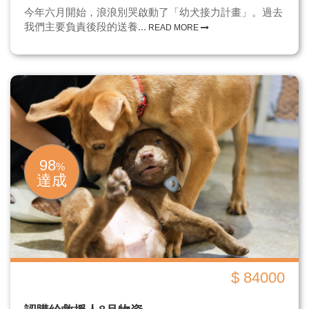
今年六月開始，浪浪別哭啟動了「幼犬接力計畫」。過去
我們主要負責後段的送養...
READ MORE
98
%
達成
$ 84000