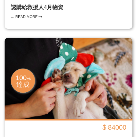
認購給救援人4月物資
...
READ MORE
100
%
達成
$ 84000