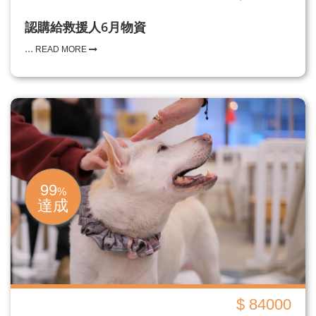
認購給救援人6月物資
...
READ MORE
99
%
達成
$ 84000