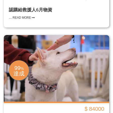
認購給救援人6月物資
...
READ MORE
99
%
達成
$ 84000