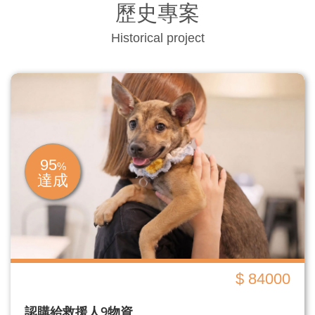
歷史專案
Historical project
95
%
達成
$ 84000
認購給救援人9物資