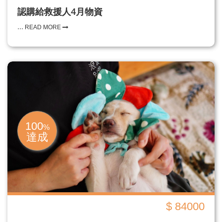
認購給救援人4月物資
...
READ MORE
100
%
達成
$ 84000