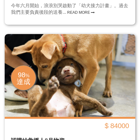
今年六月開始，浪浪別哭啟動了「幼犬接力計畫」。過去
我們主要負責後段的送養...
READ MORE
98
%
達成
$ 84000