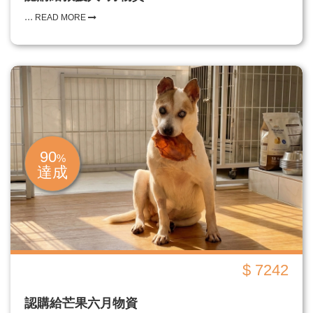
...
READ MORE
90
%
達成
$ 7242
認購給芒果六月物資