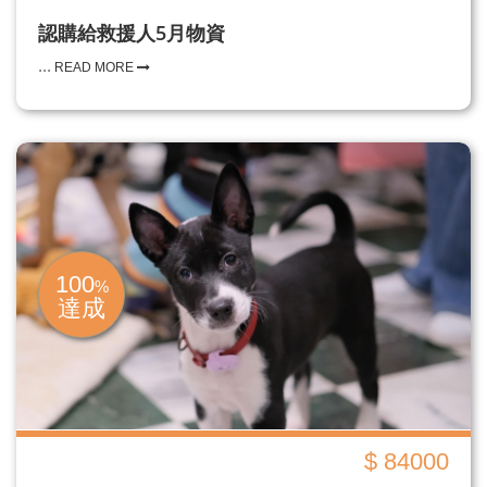
認購給救援人5月物資
...
READ MORE
100
%
達成
$ 84000